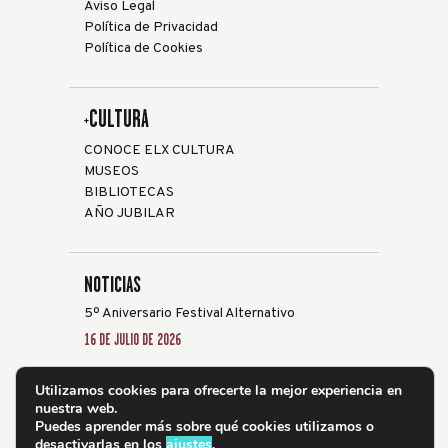
Aviso Legal
Política de Privacidad
Política de Cookies
+CULTURA
CONOCE ELX CULTURA
MUSEOS
BIBLIOTECAS
AÑO JUBILAR
NOTICIAS
5º Aniversario Festival Alternativo
16 DE JULIO DE 2026
Elche acoge la XXVIII edición del Festival de
Utilizamos cookies para ofrecerte la mejor experiencia en
Guitarra ‘Ciutat d’Elx’ del 24 al 31 de julio
nuestra web.
19 DE JUNIO DE 2026
Puedes aprender más sobre qué cookies utilizamos o
desactivarlas en los
ajustes
.