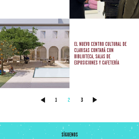
EL NUEVO CENTRO CULTURAL DE
CLARISAS CONTARÁ CON
BIBLIOTECA, SALAS DE
EXPOSICIONES Y CAFETERÍA
NAVEGACIÓN
<
PAGE
1
PAGE
2
PAGE
3
>
DE
ENTRADAS
SÍGUENOS