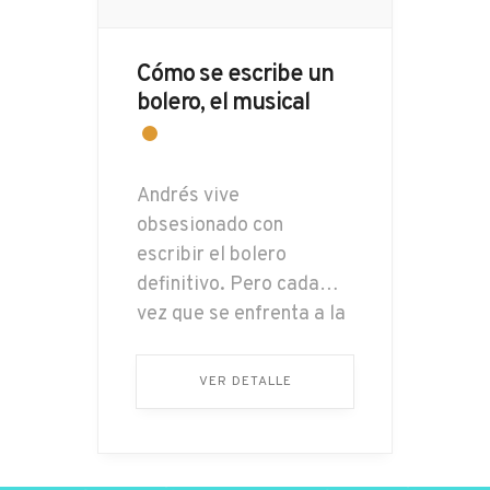
Cómo se escribe un
bolero, el musical
Andrés vive
obsesionado con
escribir el bolero
definitivo. Pero cada
vez que se enfrenta a la
hoja en blanco, solo
puede verla a ella…
VER DETALLE
Ciego en su propia
búsqueda, no alcanza a
comprender que la