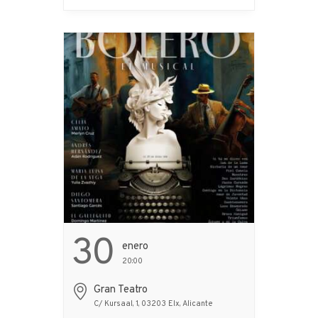
incomprensible. Lo que
debería ser una reunión
familiar ordenada y
racional… ...
30
Enero
20:00
Gran Teatro
C/ Kursaal, 1, 03203 Elx, Alicante