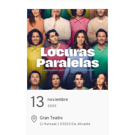
autor que nunca va a
llegar. ¿O quizá ha
estado presente
desde… ...
13
Noviembre
20:00
Gran Teatro
C/ Kursaal, 1, 03203 Elx, Alicante