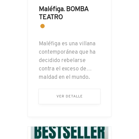
Maléfiga. BOMBA
TEATRO
Maléfiga es una villana
contemporánea que ha
decidido rebelarse
contra el exceso de
maldad en el mundo.
Cansada de haters y
psicópatas, decide
VER DETALLE
emprender una misión:
crear una raza superior
de seres humanos
buenos. Mediante risas,
ironía y momentos de…