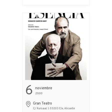
va… ¡Ay, la persona no
descansa!… ...
6
Noviembre
20:00
Gran Teatro
C/ Kursaal, 1, 03203 Elx, Alicante