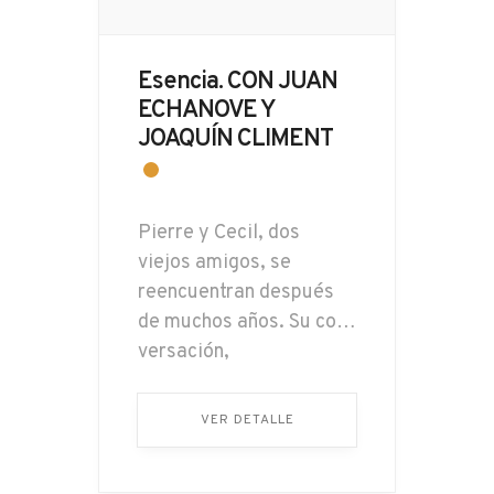
Esencia. CON JUAN
ECHANOVE Y
JOAQUÍN CLIMENT
Pierre y Cecil, dos
viejos amigos, se
reencuentran después
de muchos años. Su con-
versación,
entremezclada con
recuerdos y reflexiones,
VER DETALLE
está atravesada por la
espera de un misterioso