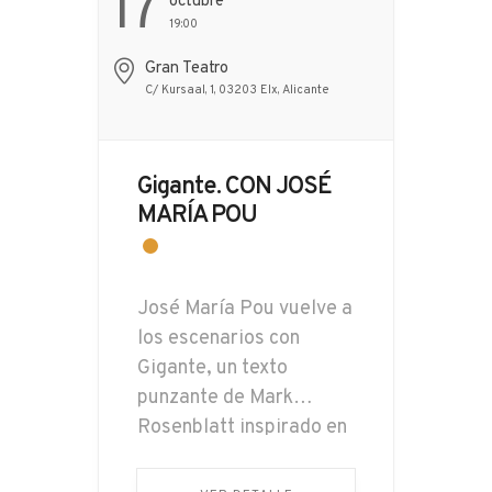
17
Octubre
19:00
Gran Teatro
C/ Kursaal, 1, 03203 Elx, Alicante
Gigante. CON JOSÉ
MARÍA POU
José María Pou vuelve a
los escenarios con
Gigante, un texto
punzante de Mark
Rosenblatt inspirado en
una situación real que
colocó a Roald Dahl en