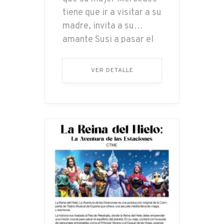
tiene que ir a visitar a su
madre, invita a su
amante Susi a pasar el
fin de semana con él y
también a un amigo
VER DETALLE
suyo –Carlos– para
tener una coartada.
Todo es… ...