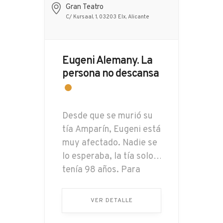
Gran Teatro
C/ Kursaal, 1, 03203 Elx, Alicante
Eugeni Alemany. La
persona no descansa
Desde que se murió su
tía Amparín, Eugeni está
muy afectado. Nadie se
lo esperaba, la tía solo
tenía 98 años. Para
Eugeni, la tía Amparín
sigue viva y nota su
VER DETALLE
presencia allá donde