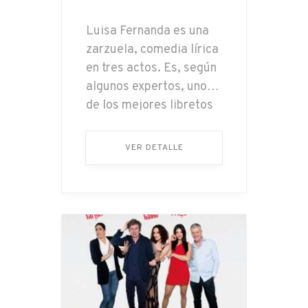
Luisa Fernanda es una
zarzuela, comedia lírica
en tres actos. Es, según
algunos expertos, uno
de los mejores libretos
de la historia de la
zarzuela. La acción
VER DETALLE
comienza en la ciudad
de Madrid, durante el
reinado de Isabel II, en…
...