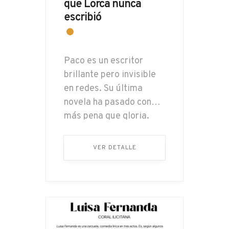
que Lorca nunca
escribió
Paco es un escritor
brillante pero invisible
en redes. Su última
novela ha pasado con
más pena que gloria.
Begoña, su mujer,
convencida de que el
VER DETALLE
problema no es el libro
sino la falta de
promoción, contrata a
María, una… ...