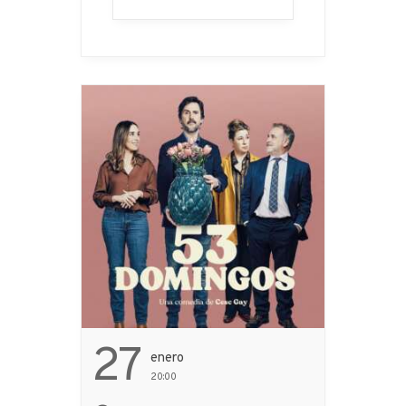
el mismo. Los países se
preparan rápidamente.
Pero la tarea no es fácil,
no solo… ...
27
Enero
20:00