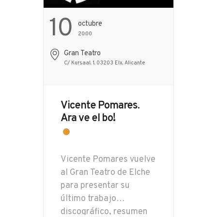
10
Octubre
20:00
Gran Teatro
C/ Kursaal, 1, 03203 Elx, Alicante
Vicente Pomares.
Ara ve el bo!
Vicente Pomares vuelve
al Gran Teatro de Elche
para presentar su
último trabajo
discográfico, resumen