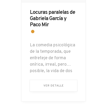
Locuras paralelas de
Gabriela García y
Paco Mir
La comedia psicológica
de la temporada, que
entreteje de forma
onírica, irreal, pero
posible, la vida de dos
parejas: Guillermo y
Luz, por un lado; y, por
VER DETALLE
otro, Leticia y Gabriel.
Por un fenómeno
irracional, Gabriel y Luz