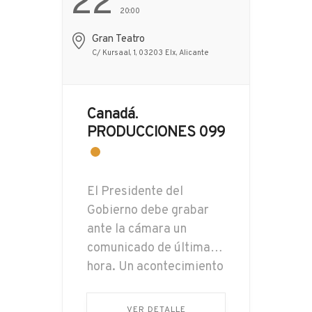
22
20:00
Gran Teatro
C/ Kursaal, 1, 03203 Elx, Alicante
Canadá.
PRODUCCIONES 099
El Presidente del
Gobierno debe grabar
ante la cámara un
comunicado de última
hora. Un acontecimiento
brutal hará que el
Planeta no vuelva a ser
VER DETALLE