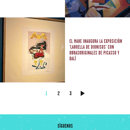
EL MAHE INAUGURA LA EXPOSICIÓN
‘LAHUELLA DE DIONISOS’ CON
OBRASORIGINALES DE PICASSO Y
DALÍ
NAVEGACIÓN
PAGE
1
PAGE
2
PAGE
3
>
DE
ENTRADAS
SÍGUENOS