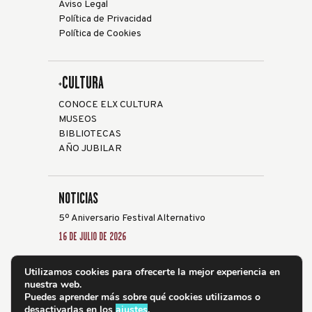
Aviso Legal
Política de Privacidad
Política de Cookies
+CULTURA
CONOCE ELX CULTURA
MUSEOS
BIBLIOTECAS
AÑO JUBILAR
NOTICIAS
5º Aniversario Festival Alternativo
16 DE JULIO DE 2026
Elche acoge la XXVIII edición del Festival de
Utilizamos cookies para ofrecerte la mejor experiencia en
Guitarra ‘Ciutat d’Elx’ del 24 al 31 de julio
nuestra web.
19 DE JUNIO DE 2026
Puedes aprender más sobre qué cookies utilizamos o
desactivarlas en los
ajustes
.