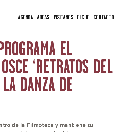
AGENDA
AGENDA
ÁREAS
VISÍTANOS
ELCHE
CONTACTO
ÁREAS
VISÍTANOS
 PROGRAMA EL
ELCHE
 OSCE ‘RETRATOS DEL
CONTACTO
 LA DANZA DE
tro de la Filmoteca y mantiene su