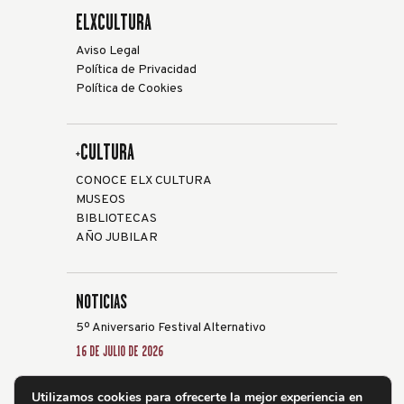
ELXCULTURA
Aviso Legal
Política de Privacidad
Política de Cookies
+CULTURA
CONOCE ELX CULTURA
MUSEOS
BIBLIOTECAS
AÑO JUBILAR
NOTICIAS
5º Aniversario Festival Alternativo
16 DE JULIO DE 2026
Elche acoge la XXVIII edición del Festival de
Utilizamos cookies para ofrecerte la mejor experiencia en
Guitarra ‘Ciutat d’Elx’ del 24 al 31 de julio