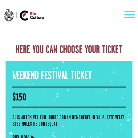
HERE YOU CAN CHOOSE
YOUR TICKET
AGENDA
ÁREAS
WEEKEND FESTIVAL TICKET
VISÍTANOS
ELCHE
$
150
CONTACTO
DUIS AUTEM VEL EUM IRIURE DOR IN HENDRERIT IN VULPUTATE VELIT
ESSE MOLESTIE CONSEQUAT
BUY NOW