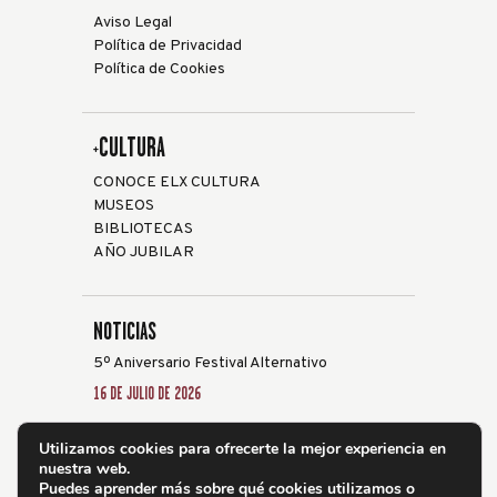
Aviso Legal
Política de Privacidad
Política de Cookies
+CULTURA
CONOCE ELX CULTURA
MUSEOS
BIBLIOTECAS
AÑO JUBILAR
NOTICIAS
5º Aniversario Festival Alternativo
16 DE JULIO DE 2026
Elche acoge la XXVIII edición del Festival de
Utilizamos cookies para ofrecerte la mejor experiencia en
Guitarra ‘Ciutat d’Elx’ del 24 al 31 de julio
nuestra web.
19 DE JUNIO DE 2026
Puedes aprender más sobre qué cookies utilizamos o