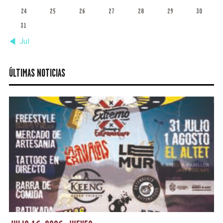
24
25
26
27
28
29
30
31
« Jul
ÚLTIMAS NOTICIAS