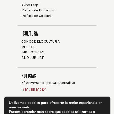
Aviso Legal
Política de Privacidad
Política de Cookies
+CULTURA
CONOCE ELX CULTURA
MUSEOS
BIBLIOTECAS
AÑO JUBILAR
NOTICIAS
5º Aniversario Festival Alternativo
16 DE JULIO DE 2026
Elche acoge la XXVIII edición del Festival de
Utilizamos cookies para ofrecerte la mejor experiencia en
Guitarra ‘Ciutat d’Elx’ del 24 al 31 de julio
nuestra web.
19 DE JUNIO DE 2026
Puedes aprender más sobre qué cookies utilizamos o