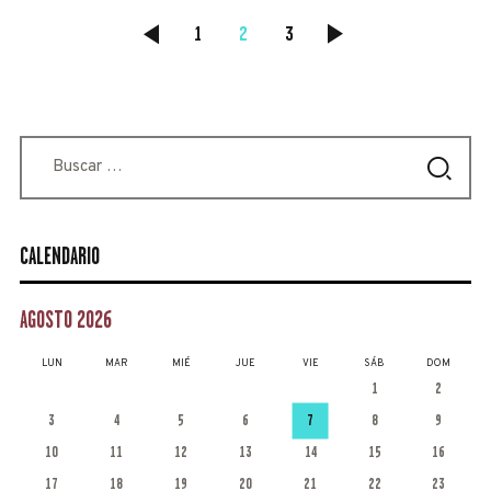
NAVEGACIÓN
<
PAGE
1
PAGE
2
PAGE
3
>
DE
ENTRADAS
Buscar:
CALENDARIO
AGOSTO 2026
LUN
MAR
MIÉ
JUE
VIE
SÁB
DOM
1
2
3
4
5
6
7
8
9
10
11
12
13
14
15
16
17
18
19
20
21
22
23