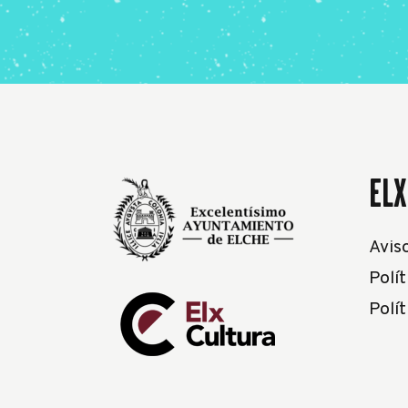
ELX
Avis
Polít
Polí