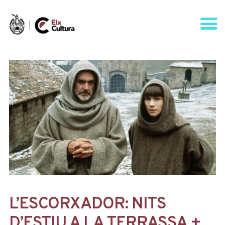
AGENDA
ÁREAS
VISÍTANOS
ELCHE
CONTACTO
L’ESCORXADOR: NITS
D’ESTIU A LA TERRASSA +