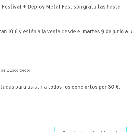
 Festival + Deploy Metal Fest
son
gratuitas hasta
tan
10 €
y están a la venta desde el
martes 9 de junio a l
a de L’Escorxador
itadas
para asistir a
todos los conciertos por 30 €
.