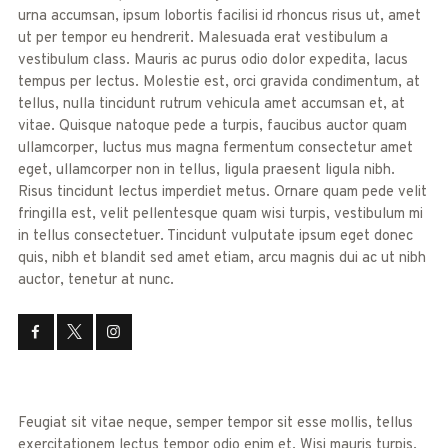
urna accumsan, ipsum lobortis facilisi id rhoncus risus ut, amet
ut per tempor eu hendrerit. Malesuada erat vestibulum a
vestibulum class. Mauris ac purus odio dolor expedita, lacus
tempus per lectus. Molestie est, orci gravida condimentum, at
tellus, nulla tincidunt rutrum vehicula amet accumsan et, at
vitae. Quisque natoque pede a turpis, faucibus auctor quam
ullamcorper, luctus mus magna fermentum consectetur amet
eget, ullamcorper non in tellus, ligula praesent ligula nibh.
Risus tincidunt lectus imperdiet metus. Ornare quam pede velit
fringilla est, velit pellentesque quam wisi turpis, vestibulum mi
in tellus consectetuer. Tincidunt vulputate ipsum eget donec
quis, nibh et blandit sed amet etiam, arcu magnis dui ac ut nibh
auctor, tenetur at nunc.
Feugiat sit vitae neque, semper tempor sit esse mollis, tellus
exercitationem lectus tempor odio enim et. Wisi mauris turpis,