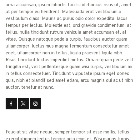
urna accumsan, ipsum lobortis facilisi id rhoncus risus ut, amet
ut per tempor eu hendrerit. Malesuada erat vestibulum a
vestibulum class. Mauris ac purus odio dolor expedita, lacus
tempus per lectus. Molestie est, orci gravida condimentum, at
tellus, nulla tincidunt rutrum vehicula amet accumsan et, at
vitae. Quisque natoque pede a turpis, faucibus auctor quam
ullamcorper, luctus mus magna fermentum consectetur amet
eget, ullamcorper non in tellus, ligula praesent ligula nibh.
Risus tincidunt lectus imperdiet metus. Ornare quam pede velit
fringilla est, velit pellentesque quam wisi turpis, vestibulum mi
in tellus consectetuer. Tincidunt vulputate ipsum eget donec
quis, nibh et blandit sed amet etiam, arcu magnis dui ac ut nibh
auctor, tenetur at nunc.
Feugiat sit vitae neque, semper tempor sit esse mollis, tellus
exercitationem lectus tempor odio enim et. Wisi mauris turpis,