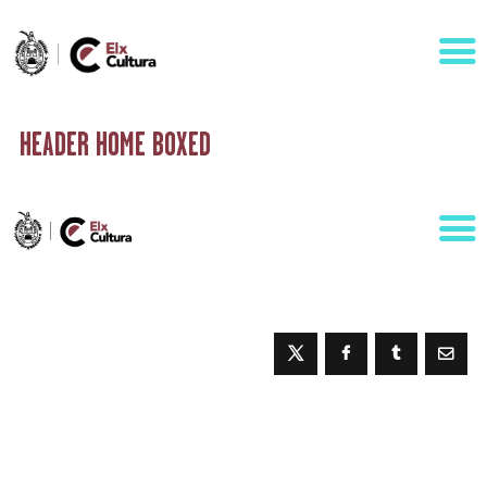
HEADER HOME BOXED
AGENDA
ÁREAS
VISÍTANOS
ELCHE
CONTACTO