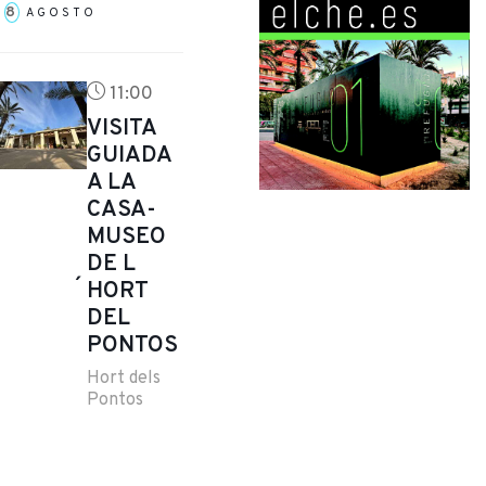
8
A
AGOSTO
11:00
VISITA
NALES
GUIADA
A LA
CASA-
MUSEO
DE L
´HORT
DEL
PONTOS
Hort dels
Pontos