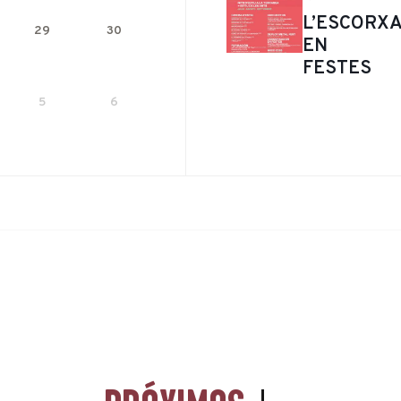
L’ESCORX
29
30
EN
FESTES
5
6