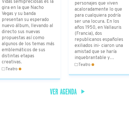
Vidas semipreciosas es la
personajes que viven
gira en la que Nacho
acaloradamente lo que
Vegas y su banda
para cualquiera podría
presentan su esperado
ser una locura. En los
nuevo álbum, llevando al
años 1950, en Vallauris
directo sus nuevas
(Francia), dos
propuestas así como
republicanos españoles
algunos de los temas más
exiliados ini- ciaron una
emblemáticos de sus
amistad que se haría
distintas etapas
inquebrantable y…
creativas.
Teatro
Teatro
VER AGENDA